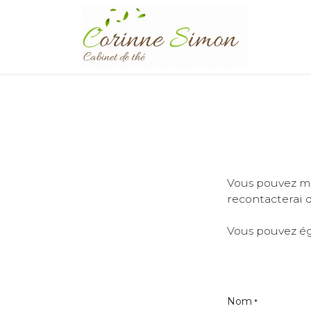
Se rendre au contenu
Page d'a
Vous pouvez me
recontacterai 
Vous pouvez é
Nom
*