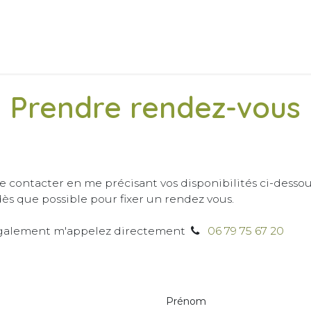
ccueil
Mes prestations
Tarif
La réflexologie plantaire
Pren
Prendre rendez-vous
 contacter en me précisant vos disponibilités ci-dessous
dès que possible pour fixer un rendez vous.
galement m'appelez directement
06 79 75 67 20
Prénom