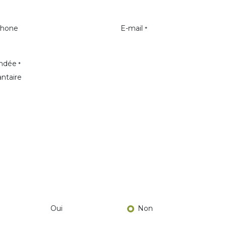
phone
E-mail
*
andée
*
Oui
Non